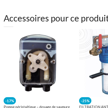
Accessoires pour ce produi
-17%
-25%
Pompe péristaltique – dosage de saumure
FILTRATION AN