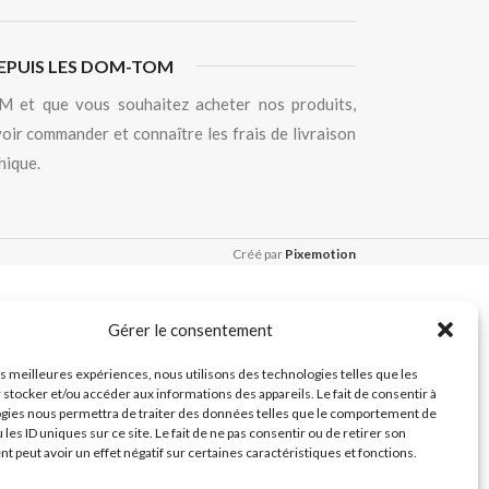
EPUIS LES DOM-TOM
 et que vous souhaitez acheter nos produits,
oir commander et connaître les frais de livraison
hique.
Créé par
Pixemotion
Gérer le consentement
les meilleures expériences, nous utilisons des technologies telles que les
 stocker et/ou accéder aux informations des appareils. Le fait de consentir à
gies nous permettra de traiter des données telles que le comportement de
 les ID uniques sur ce site. Le fait de ne pas consentir ou de retirer son
 peut avoir un effet négatif sur certaines caractéristiques et fonctions.