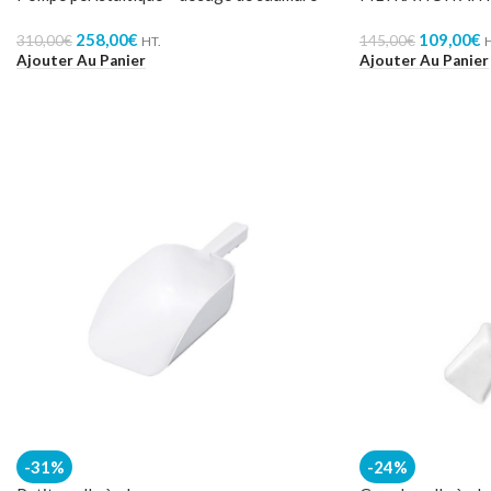
258,00
€
109,00
€
310,00
€
145,00
€
HT.
H
Ajouter Au Panier
Ajouter Au Panier
-31%
-24%