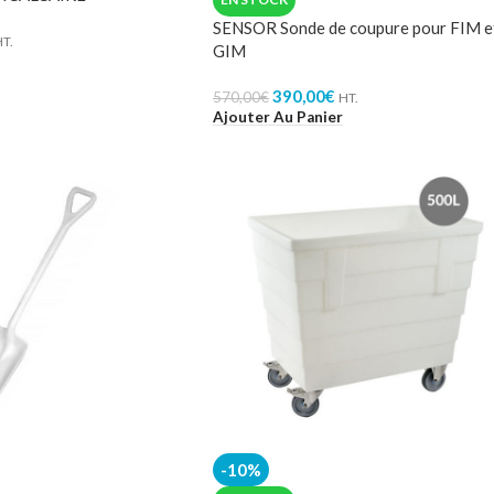
SENSOR Sonde de coupure pour FIM e
T.
GIM
390,00
€
570,00
€
HT.
Ajouter Au Panier
-10%