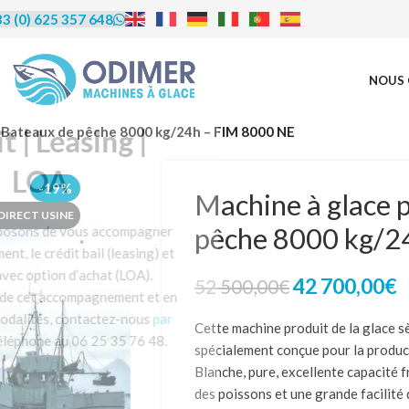
3 (0) 625 357 648
NOUS 
rédit | Leasing |
 Bateaux de pêche 8000 kg/24h – FIM 8000 NE
LOA
-19%
Machine à glace 
 DIRECT USINE
pêche 8000 kg/2
us proposons de vous accompagner
financement, le crédit bail (leasing) et
ocation avec option d’achat (LOA).
42 700,00
€
52 500,00
€
éficier de cet accompagnement et en
re les modalités, contactez-nous
par
Cette machine produit de la glace sè
u par téléphone au 06 25 35 76 48.
spécialement conçue pour la product
Blanche, pure, excellente capacité 
des poissons et une grande facilité 