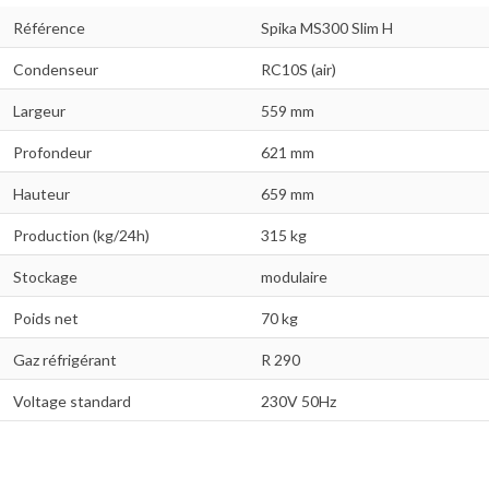
Référence
Spika MS300 Slim H
Condenseur
RC10S (air)
Largeur
559 mm
Profondeur
621 mm
Hauteur
659 mm
Production (kg/24h)
315 kg
Stockage
modulaire
Poids net
70 kg
Gaz réfrigérant
R 290
Voltage standard
230V 50Hz