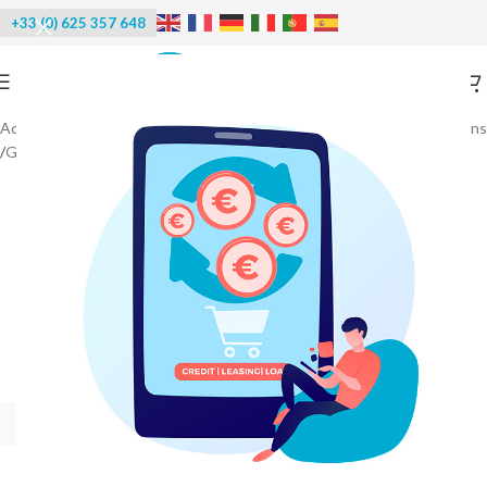
+33 (0) 625 357 648
Accueil
/
Machines à glace
/
Machines à glaçons - Distributeurs de glaçons
/
Glaçons Spika
-40%