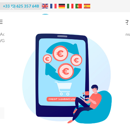
+33 (0) 625 357 648
Accueil
/
Machines à glace
/
Machines à glaçons - Distributeurs de glaçons
/
Glaçons Orion - Pulsar - Delta Max
-40%