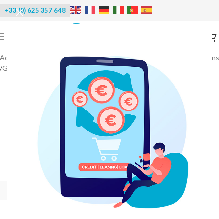
+33 (0) 625 357 648
Accueil
/
Machines à glace
/
Machines à glaçons - Distributeurs de glaçons
/
Glaçons Gala - Stella
-40%