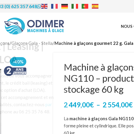
3 (0) 625 357 648
NOUS 
rédit | Leasing |
açons
/
Glaçons Gala - Stella
/
Machine à glaçons gourmet 22 g. Gala
LOA
-40%
Machine à glaçon
NG110 – producti
us proposons de vous accompagner
financement, le crédit bail (leasing) et
stockage 60 kg
ocation avec option d’achat (LOA).
éficier de cet accompagnement et en
2 449,00
€
–
2 554,00
€
re les modalités, contactez-nous
par
u par téléphone au 06 25 35 76 48.
La
machine à glaçons Gala NG110 
forme pleine et cylindrique. Elle p
60 kg.