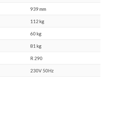
939 mm
112 kg
60 kg
81 kg
R 290
230V 50Hz