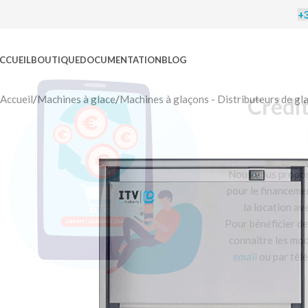
+3
CCUEIL
BOUTIQUE
DOCUMENTATION
BLOG
C
Accueil
/
Machines à glace
/
Machines à glaçons - Distributeurs de gl
Nous vo
pour le 
la l
Pour bén
connaît
email
o