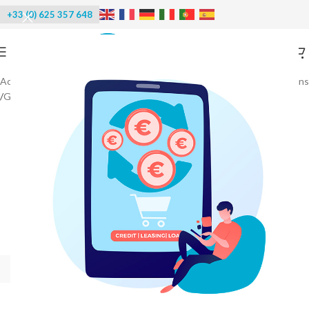
+33 (0) 625 357 648
Accueil
/
Machines à glace
/
Machines à glaçons - Distributeurs de glaçons
/
Glaçons Orion - Pulsar - Delta Max
-40%