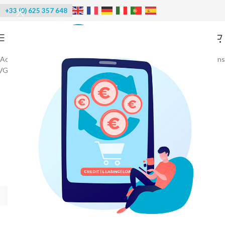
+33 (0) 625 357 648
Accueil
/
Machines à glace
/
Machines à glaçons - Distributeurs de glaçons
/
Glaçons Super Star
-40%