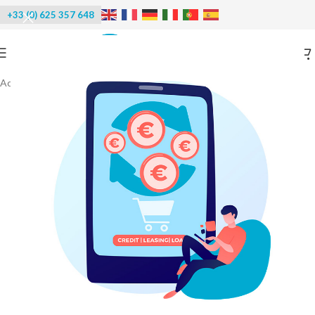
+33 (0) 625 357 648
Accueil
/
Réfrigération
/
Refroidisseur d'eau douce
-20%