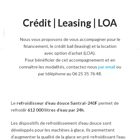
Crédit | Leasing | LOA
Agrandir l'image
Nous vous proposons de vous accompagner pour le
financement, le crédit bail (leasing) et la location
avec option d’achat (LOA).
Pour bénéficier de cet accompagnement et en
Refroidisseur d’eau douce
connaître les modalités, contactez-nous
par email
ou
Santral-240F
par téléphone au 06 25 35 76 48.
192 329,00
€
240 408,00
€
HT.
Le
refroidisseur d’eau douce Santral-240F
permet de
refroidir
612 000 litres d’eau par 24h
.
Les dispositifs de refroidissement d’eau douce sont
développés pour les machines à glace. Ils permettent
d’augmenter la qualité de la glace en pré-refroidissant l’eau