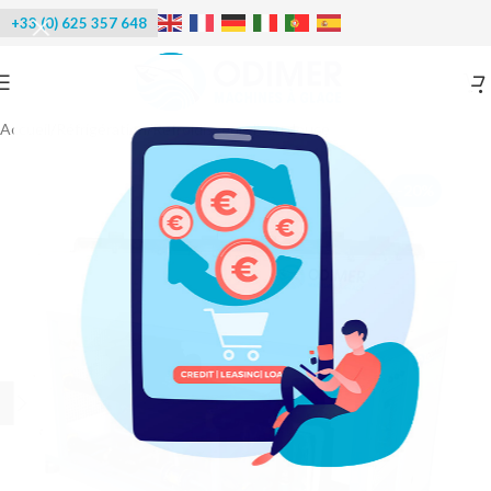
+33 (0) 625 357 648
Accueil
/
Réfrigération
/
Refroidisseur d'eau douce
-20%