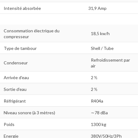
Intensité absorbée
31,9 Amp
Consommation électrique du
18,5 kw/h
compresseur
Type de tambour
Shell / Tube
Refroidissement par
Condenseur
air
Arrivée d’eau
2 ½
Sortie d’eau
2 ½
Réfrigérant
R404a
Niveau sonore (à 3 mètres)
∼78 dBa
Poids
1300 kg
Energie
380V/50Hz/3Ph