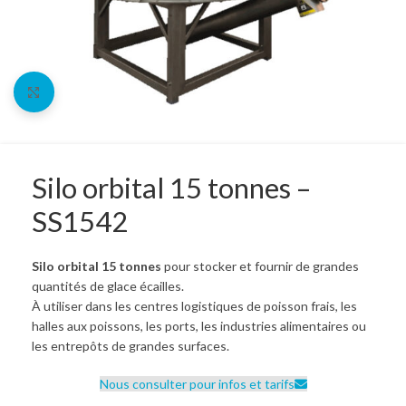
Crédit | Leasing | LOA
Agrandir l'image
Nous vous proposons de vous accompagner pour le
financement, le crédit bail (leasing) et la location
avec option d’achat (LOA).
Pour bénéficier de cet accompagnement et en
Silo orbital 15 tonnes –
connaître les modalités, contactez-nous
par email
ou
SS1542
par téléphone au 06 25 35 76 48.
Silo orbital 15 tonnes
pour stocker et fournir de grandes
quantités de glace écailles.
À utiliser dans les centres logistiques de poisson frais, les
halles aux poissons, les ports, les industries alimentaires ou
les entrepôts de grandes surfaces.
Nous consulter pour infos et tarifs