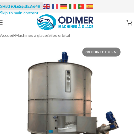
+33 (0) 625 357 648
Accueil
/
Machines à glace
/
Silos orbital
PRIX DIRECT USINE