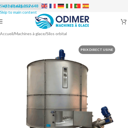
+33 (0) 625 357 648
Accueil
/
Machines à glace
/
Silos orbital
PRIX DIRECT USINE