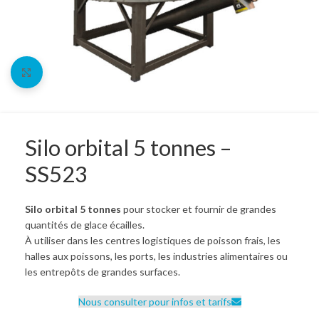
Crédit | Leasing | LOA
Agrandir l'image
Nous vous proposons de vous accompagner pour le
financement, le crédit bail (leasing) et la location
avec option d’achat (LOA).
Pour bénéficier de cet accompagnement et en
Silo orbital 5 tonnes –
connaître les modalités, contactez-nous
par email
ou
SS523
par téléphone au 06 25 35 76 48.
Silo orbital 5 tonnes
pour stocker et fournir de grandes
quantités de glace écailles.
À utiliser dans les centres logistiques de poisson frais, les
halles aux poissons, les ports, les industries alimentaires ou
les entrepôts de grandes surfaces.
Nous consulter pour infos et tarifs