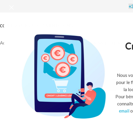
+3
CCUEIL
BOUTIQUE
DOCUMENTATION
BLOG
C
Accueil
/
Poissonnerie
/
étals à poisson
/
Table inox pour fruits de m
Nous vo
pour le 
la l
Pour bén
connaît
email
o