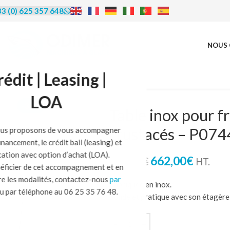
3 (0) 625 357 648
NOUS 
rédit | Leasing |
er et crustacés – P074450
LOA
-33%
Table inox pour fr
crustacés – P07
us proposons de vous accompagner
financement, le crédit bail (leasing) et
ocation avec option d’achat (LOA).
662,00
€
983,00
€
HT.
éficier de cet accompagnement et en
re les modalités, contactez-nous
par
Fabriquée en inox.
u par téléphone au 06 25 35 76 48.
Solide et pratique avec son étagère