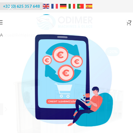
+33 (0) 625 357 648
Accueil
/
Réfrigération
/
Morgue mobile
-20%