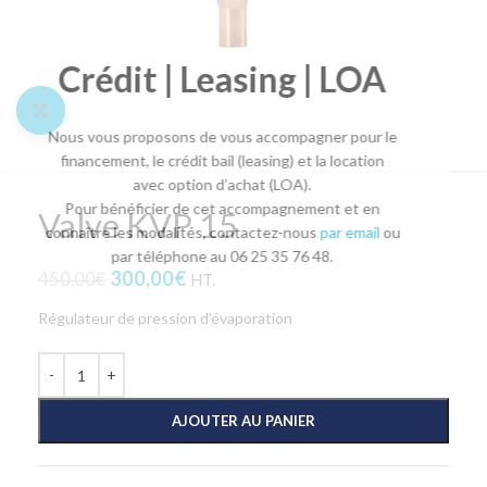
Crédit | Leasing | LOA
Agrandir l'image
Nous vous proposons de vous accompagner pour le
financement, le crédit bail (leasing) et la location
avec option d’achat (LOA).
Pour bénéficier de cet accompagnement et en
Valve KVP 15
connaître les modalités, contactez-nous
par email
ou
par téléphone au 06 25 35 76 48.
300,00
€
450,00
€
HT.
Régulateur de pression d’évaporation
AJOUTER AU PANIER