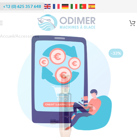
+33 (0) 625 357 648
Accueil
/
Accessoires
-33%