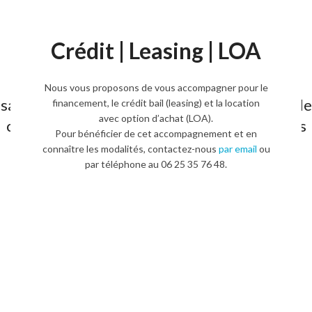
Crédit | Leasing | LOA
Secteurs: Les pharmacies, les opticiens, les
Nous vous proposons de vous accompagner pour le
salons de beauté, esthéticiennes, les salons de
financement, le crédit bail (leasing) et la location
avec option d’achat (LOA).
coiffures, bars , restaurants, hôtels et autres
Pour bénéficier de cet accompagnement et en
connaître les modalités, contactez-nous
par email
ou
par téléphone au 06 25 35 76 48.