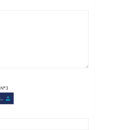
 N°3
..