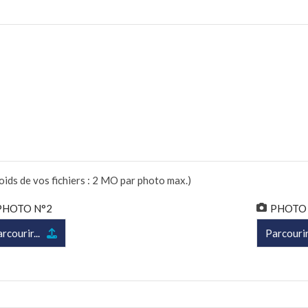
oids de vos fichiers : 2 MO par photo max.)
PHOTO N°2
PHOTO
rcourir...
Parcourir.