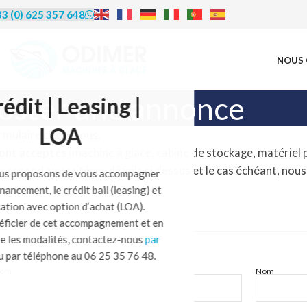
3 (0) 625 357 648
NOUS 
oster une annonce
rédit | Leasing |
LOA
ormulaire ci-dessous.
eront acceptés
(machine à glace, cabine de stockage, matériel 
respond aux critères définis si dessus et le cas échéant, nous
us proposons de vous accompagner
financement, le crédit bail (leasing) et
ocation avec option d’achat (LOA).
éficier de cet accompagnement et en
re les modalités, contactez-nous
par
u par téléphone au 06 25 35 76 48.
nom
Nom