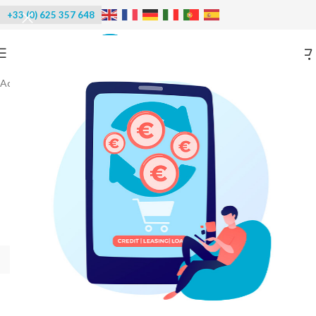
+33 (0) 625 357 648
Accueil
/
Poissonnerie
/
Chariots grand volume
-10%
EN STOCK