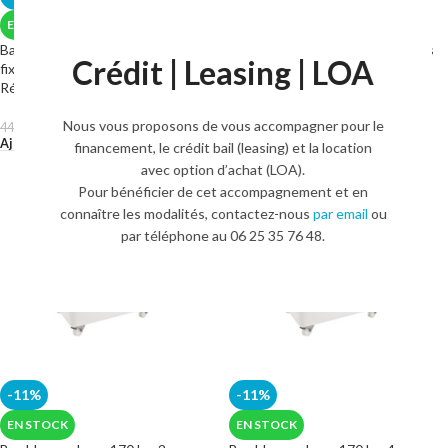
EN STOCK
EN STOCK
Bac blanc volume 100 L – 2 roues
Bac blanc volume 100 L – 4 roues
Crédit | Leasing | LOA
fixes et 2 pivotantes inox
pivotantes inox Réf:G147021
Réf:G147031
400,00
€
446,00
€
HT.
Nous vous proposons de vous accompagner pour le
Ajouter Au Panier
400,00
€
446,00
€
HT.
Ajouter Au Panier
financement, le crédit bail (leasing) et la location
avec option d’achat (LOA).
Pour bénéficier de cet accompagnement et en
connaître les modalités, contactez-nous
par email
ou
par téléphone au 06 25 35 76 48.
-11%
-11%
EN STOCK
EN STOCK