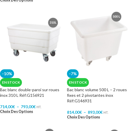
Choix Des Options
-10%
-7%
EN STOCK
EN STOCK
Bac blanc double-paroi sur roues
Bac blanc volume 500 L – 2 roues
inox 310 L Réf:G156921
fixes et 2 pivotantes inox
Réf:G146931
714,00
€
–
793,00
€
HT.
Choix Des Options
814,00
€
–
893,00
€
HT.
Choix Des Options