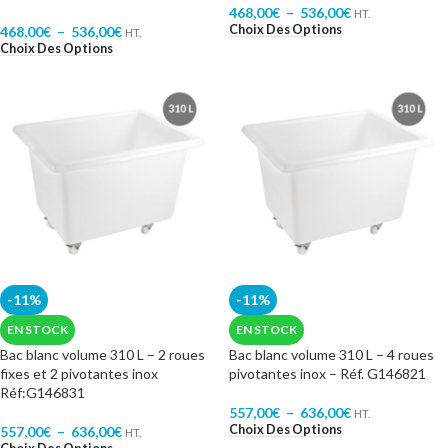
468,00
€
–
536,00
€
HT.
Choix Des Options
468,00
€
–
536,00
€
HT.
Choix Des Options
-11%
-11%
EN STOCK
EN STOCK
Bac blanc volume 310 L – 2 roues
Bac blanc volume 310 L – 4 roues
fixes et 2 pivotantes inox
pivotantes inox – Réf. G146821
Réf:G146831
557,00
€
–
636,00
€
HT.
Choix Des Options
557,00
€
–
636,00
€
HT.