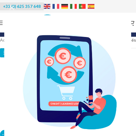
+33 (0) 625 357 648
Categories
Accueil
/
Produits identifiés “chariot à glace”
15 résultats affichés
Catégories des produits
-10%
-10%