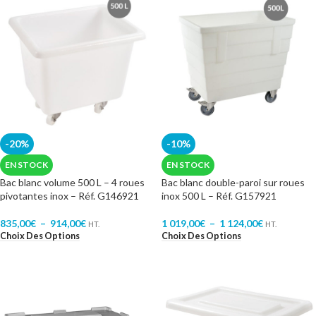
-20%
-10%
EN STOCK
EN STOCK
Bac blanc volume 500 L – 4 roues
Bac blanc double-paroi sur roues
pivotantes inox – Réf. G146921
inox 500 L – Réf. G157921
835,00
€
–
914,00
€
1 019,00
€
–
1 124,00
€
HT.
HT.
Choix Des Options
Choix Des Options