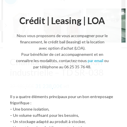
Crédit | Leasing | LOA
Nous vous proposons de vous accompagner pour le
financement, le crédit bail (leasing) et la location
avec option d’achat (LOA).
Pour bénéficier de cet accompagnement et en
Chambre de congélation
connaître les modalités, contactez-nous
par email
ou
par téléphone au 06 25 35 76 48.
industrielle – TD SR-038
31 238,00
€
37 485,00
€
HT.
Il y a quatre éléments principaux pour un bon entreposage
frigorifique :
– Une bonne isolation,
– Un volume suffisant pour les besoins,
– Un stockage adapté au produit à stocker,