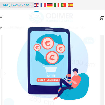
+33 (0) 625 357 648
Accueil
/
Réfrigération
/
Chambre de congélation industrielle
-17%
Agrandir l'image