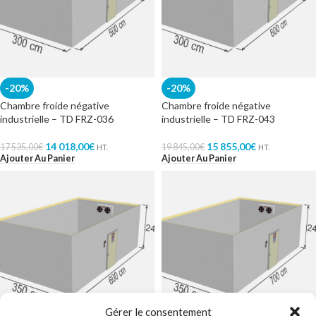
-20%
-20%
Chambre froide négative
Chambre froide négative
industrielle – TD FRZ-036
industrielle – TD FRZ-043
14 018,00
€
15 855,00
€
17 535,00
€
19 845,00
€
HT.
HT.
Ajouter Au Panier
Ajouter Au Panier
Gérer le consentement