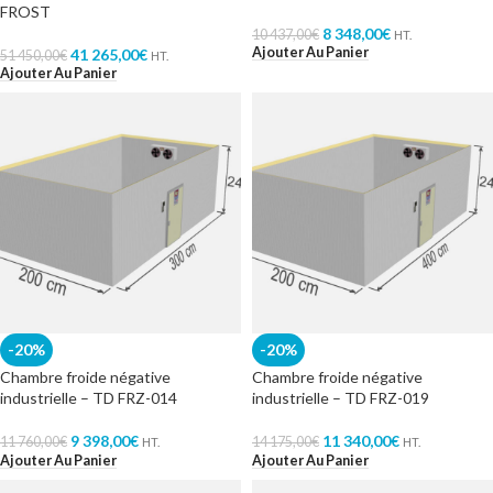
FROST
8 348,00
€
10 437,00
€
HT.
Ajouter Au Panier
41 265,00
€
51 450,00
€
HT.
Ajouter Au Panier
-20%
-20%
Chambre froide négative
Chambre froide négative
industrielle – TD FRZ-014
industrielle – TD FRZ-019
9 398,00
€
11 340,00
€
11 760,00
€
14 175,00
€
HT.
HT.
Ajouter Au Panier
Ajouter Au Panier