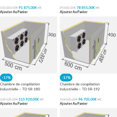
91 875,00
€
78 855,00
€
110 250,00
€
94 605,00
€
HT.
HT.
Ajouter Au Panier
Ajouter Au Panier
-17%
-17%
Chambre de congélation
Chambre de congélation
industrielle – TD SR-180
industrielle – TD SR-192
115 920,00
€
96 705,00
€
139 125,00
€
116 025,00
€
HT.
HT.
Ajouter Au Panier
Ajouter Au Panier