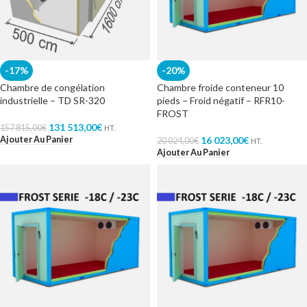
-17%
-20%
Chambre de congélation
Chambre froide conteneur 10
industrielle – TD SR-320
pieds – Froid négatif – RFR10-
FROST
131 513,00
€
157 815,00
€
HT.
Ajouter Au Panier
16 023,00
€
20 024,00
€
HT.
Ajouter Au Panier