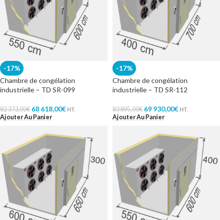
-17%
-17%
Chambre de congélation
Chambre de congélation
industrielle – TD SR-099
industrielle – TD SR-112
68 618,00
€
69 930,00
€
82 373,00
€
83 895,00
€
HT.
HT.
Ajouter Au Panier
Ajouter Au Panier