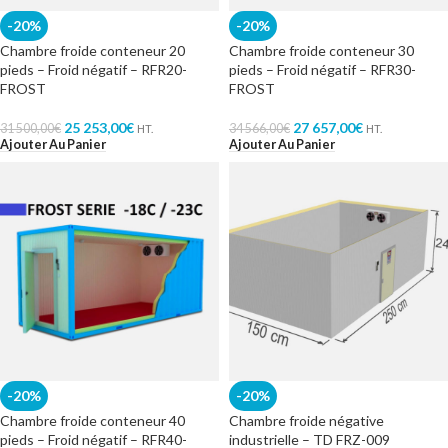
-20%
-20%
Chambre froide conteneur 20
Chambre froide conteneur 30
pieds – Froid négatif – RFR20-
pieds – Froid négatif – RFR30-
FROST
FROST
25 253,00
€
27 657,00
€
31 500,00
€
34 566,00
€
HT.
HT.
Ajouter Au Panier
Ajouter Au Panier
-20%
-20%
Chambre froide conteneur 40
Chambre froide négative
pieds – Froid négatif – RFR40-
industrielle – TD FRZ-009