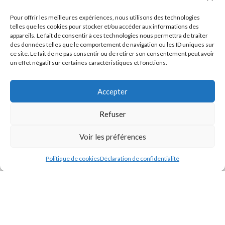
-20%
-20%
Pour offrir les meilleures expériences, nous utilisons des technologies
Chambre froide négative
Chambre froide négative
telles que les cookies pour stocker et/ou accéder aux informations des
appareils. Le fait de consentir à ces technologies nous permettra de traiter
industrielle – TD FRZ-050
industrielle – TD FRZ-059
des données telles que le comportement de navigation ou les ID uniques sur
ce site. Le fait de ne pas consentir ou de retirer son consentement peut avoir
16 485,00
€
18 585,00
€
20 580,00
€
23 310,00
€
HT.
HT.
un effet négatif sur certaines caractéristiques et fonctions.
Ajouter Au Panier
Ajouter Au Panier
Accepter
Refuser
Voir les préférences
Politique de cookies
Déclaration de confidentialité
-20%
-20%
Chambre froide négative
Chambre froide négative
industrielle – TD FRZ-067
industrielle – TD FRZ-077