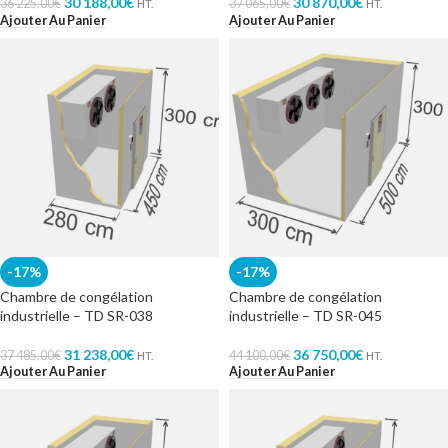
30 188,00
€
30 870,00
€
36 225,00
€
37 065,00
€
HT.
HT.
Ajouter Au Panier
Ajouter Au Panier
-17%
-17%
Chambre de congélation
Chambre de congélation
industrielle – TD SR-038
industrielle – TD SR-045
31 238,00
€
36 750,00
€
37 485,00
€
44 100,00
€
HT.
HT.
Ajouter Au Panier
Ajouter Au Panier