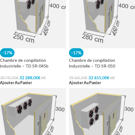
-17%
-17%
Chambre de congélation
Chambre de congélation
industrielle – TD SR-045b
industrielle – TD SR-050
32 288,00
€
32 655,00
€
38 745,00
€
39 165,00
€
HT.
HT.
Ajouter Au Panier
Ajouter Au Panier