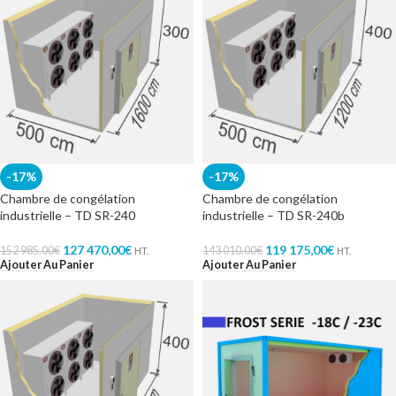
-17%
-17%
Chambre de congélation
Chambre de congélation
industrielle – TD SR-240
industrielle – TD SR-240b
127 470,00
€
119 175,00
€
152 985,00
€
143 010,00
€
HT.
HT.
Ajouter Au Panier
Ajouter Au Panier