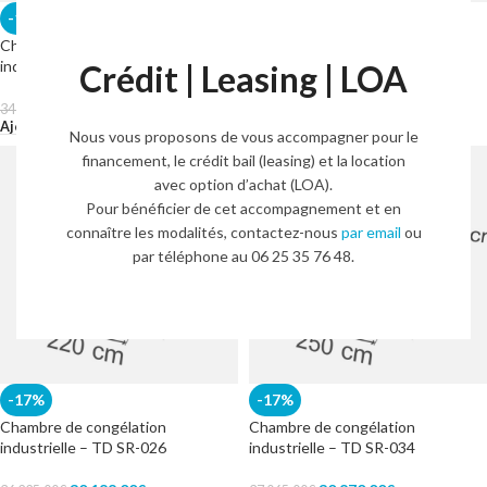
-17%
-17%
Chambre de congélation
Chambre de congélation
industrielle – TD SR-016
industrielle – TD SR-018
Crédit | Leasing | LOA
28 980,00
€
29 190,00
€
34 755,00
€
35 018,00
€
HT.
HT.
Ajouter Au Panier
Ajouter Au Panier
Nous vous proposons de vous accompagner pour le
financement, le crédit bail (leasing) et la location
avec option d’achat (LOA).
Pour bénéficier de cet accompagnement et en
connaître les modalités, contactez-nous
par email
ou
par téléphone au 06 25 35 76 48.
-17%
-17%
Chambre de congélation
Chambre de congélation
industrielle – TD SR-026
industrielle – TD SR-034