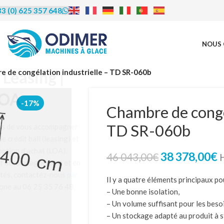
3 (0) 625 357 648
NOUS 
rédit | Leasing |
e de congélation industrielle – TD SR-060b
LOA
-17%
Chambre de congél
TD SR-060b
us proposons de vous accompagner
financement, le crédit bail (leasing) et
ocation avec option d’achat (LOA).
38 378,00
€
46 043,00
€
éficier de cet accompagnement et en
re les modalités, contactez-nous
par
Il y a quatre éléments principaux po
u par téléphone au 06 25 35 76 48.
– Une bonne isolation,
– Un volume suffisant pour les beso
– Un stockage adapté au produit à s