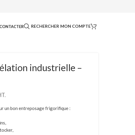
RECHERCHER
MON COMPTE
CONTACTER
ation industrielle –
HT.
ur un bon entreposage frigorifique :
ins,
tocker,