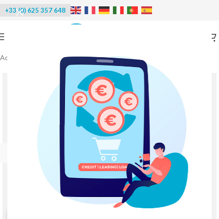
+33 (0) 625 357 648
Accueil
/
Réfrigération
/
Chambre de congélation industrielle
-17%
Agrandir l'image