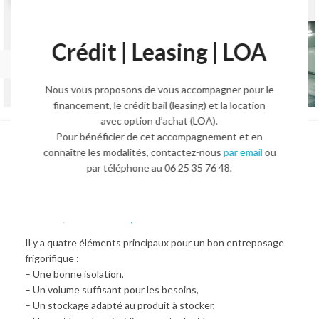
Crédit | Leasing | LOA
Nous vous proposons de vous accompagner pour le
financement, le crédit bail (leasing) et la location
avec option d’achat (LOA).
Pour bénéficier de cet accompagnement et en
Chambre de congélation
connaître les modalités, contactez-nous
par email
ou
par téléphone au 06 25 35 76 48.
industrielle – TD SR-112
69 930,00
€
83 895,00
€
HT.
Il y a quatre éléments principaux pour un bon entreposage
frigorifique :
– Une bonne isolation,
– Un volume suffisant pour les besoins,
– Un stockage adapté au produit à stocker,