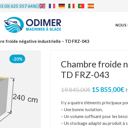
3 (0) 625 357 648
NOUS 
rédit | Leasing |
e froide négative industrielle – TD FRZ-043
LOA
-20%
Chambre froide né
TD FRZ-043
us proposons de vous accompagner
financement, le crédit bail (leasing) et
ocation avec option d’achat (LOA).
15 855,00
€
19 845,00
€
éficier de cet accompagnement et en
re les modalités, contactez-nous
par
Il y a quatre éléments principaux po
u par téléphone au 06 25 35 76 48.
– Une bonne isolation,
– Un volume suffisant pour les beso
– Un stockage adapté au produit à s