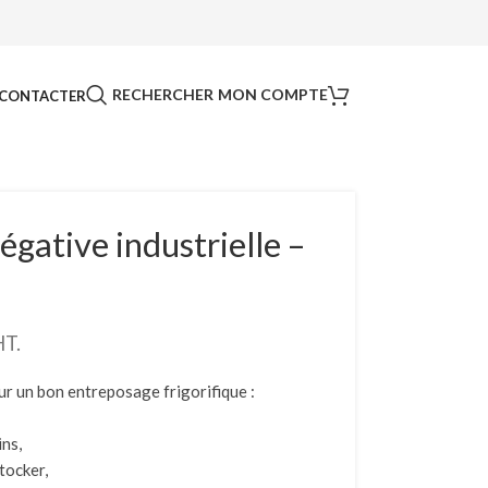
RECHERCHER
MON COMPTE
CONTACTER
gative industrielle –
HT.
ur un bon entreposage frigorifique :
ins,
tocker,