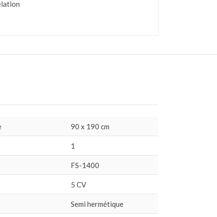
lation
e
90 x 190 cm
1
FS-1400
5 CV
Semi hermétique