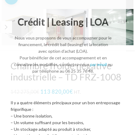
Crédit | Leasing | LOA
Nous vous proposons de vous accompagner pour le
financement, le crédit bail (leasing) et la location
avec option d’achat (LOA).
Pour bénéficier de cet accompagnement et en
Chambre froide négative
connaître les modalités, contactez-nous
par email
ou
par téléphone au 06 25 35 76 48.
industrielle – TD FRZ-1008
113 820,00
€
142 275,00
€
HT.
Il y a quatre éléments principaux pour un bon entreposage
frigorifique :
– Une bonne isolation,
– Un volume suffisant pour les besoins,
– Un stockage adapté au produit à stocker,