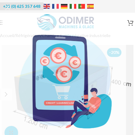
+33 (0) 625 357 648
Accueil
/
Réfrigération
/
Chambre froide négative industrielle
-20%
Agrandir l'image