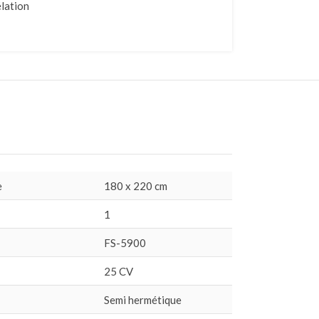
lation
e
180 x 220 cm
1
FS-5900
25 CV
Semi hermétique