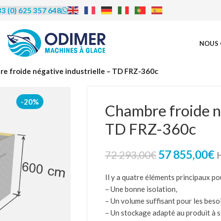
3 (0) 625 357 648
NOUS 
rédit | Leasing |
e froide négative industrielle – TD FRZ-360c
LOA
-20%
Chambre froide né
TD FRZ-360c
us proposons de vous accompagner
financement, le crédit bail (leasing) et
ocation avec option d’achat (LOA).
57 855,00
€
72 293,00
€
éficier de cet accompagnement et en
re les modalités, contactez-nous
par
Il y a quatre éléments principaux po
u par téléphone au 06 25 35 76 48.
– Une bonne isolation,
– Un volume suffisant pour les beso
– Un stockage adapté au produit à s