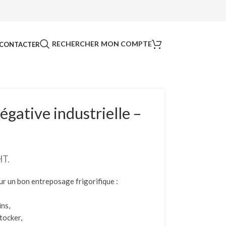
RECHERCHER
MON COMPTE
CONTACTER
gative industrielle –
HT.
ur un bon entreposage frigorifique :
ins,
tocker,