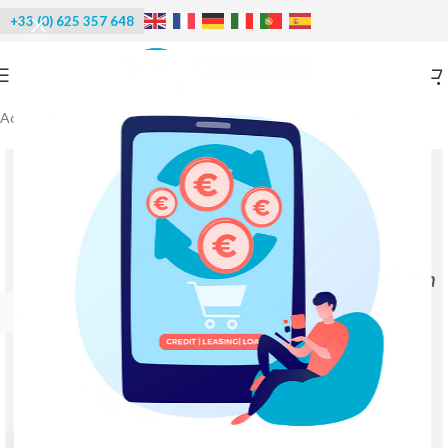
+33 (0) 625 357 648
Accueil
/
Réfrigération
/
Chambre froide négative industrielle
-20%
Agrandir l'image