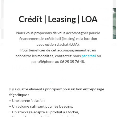
Crédit | Leasing | LOA
Nous vous proposons de vous accompagner pour le
financement, le crédit bail (leasing) et la location
avec option d’achat (LOA).
Pour bénéficier de cet accompagnement et en
Chambre froide négative
connaître les modalités, contactez-nous
par email
ou
par téléphone au 06 25 35 76 48.
industrielle – TD FRZ-800
91 035,00
€
113 768,00
€
HT.
Il y a quatre éléments principaux pour un bon entreposage
frigorifique :
– Une bonne isolation,
– Un volume suffisant pour les besoins,
– Un stockage adapté au produit à stocker,