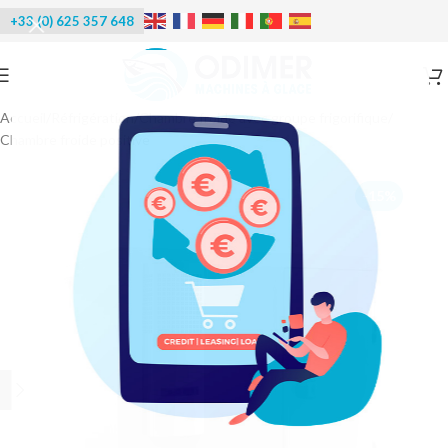
+33 (0) 625 357 648
Accueil
/
Réfrigération
/
Chambre froide avec groupe frigorifique
/
Chambre froide positive
-15%