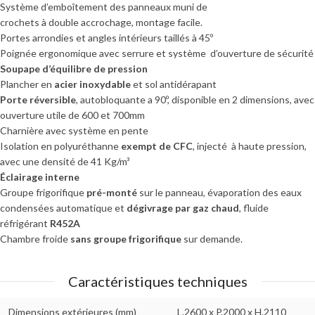
Système d’emboîtement des panneaux muni de
crochets à double accrochage, montage facile.
Portes arrondies et angles intérieurs taillés à 45º
Poignée ergonomique avec serrure et système d’ouverture de sécurité
Soupape d’équilibre de pression
Plancher en
acier inoxydable
et sol antidérapant
Porte réversible
, autobloquante a 90º, disponible en 2 dimensions, avec
ouverture utile de 600 et 700mm
Charnière avec système en pente
Isolation en polyuréthanne
exempt de CFC
, injecté à haute pression,
avec une densité de 41 Kg/m³
Éclairage interne
Groupe frigorifique
pré-monté
sur le panneau, évaporation des eaux
condensées automatique et
dégivrage par gaz chaud
, fluide
réfrigérant
R452A
Chambre froide
sans groupe frigorifique
sur demande.
Caractéristiques techniques
Dimensions extérieures (mm)
L.2600 x P.2000 x H.2110