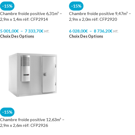
-15%
-15%
Chambre froide positive 6,31m³ –
Chambre froide positive 9,47m³ –
2,9m x 1,4m réf: CFP2914
2,9m x 2,0m réf: CFP2920
5 001,00
€
–
7 333,70
€
6 028,00
€
–
8 736,20
€
HT.
HT.
Choix Des Options
Choix Des Options
-15%
Chambre froide positive 12,63m³ –
2,9m x 2,6m réf: CFP2926