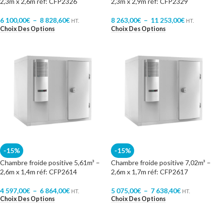
2,3m x 2,6m réf: CFP2326
2,3m x 2,9m réf: CFP2329
6 100,00
€
–
8 828,60
€
8 263,00
€
–
11 253,00
€
HT.
HT.
Choix Des Options
Choix Des Options
-15%
-15%
Chambre froide positive 5,61m³ –
Chambre froide positive 7,02m³ –
2,6m x 1,4m réf: CFP2614
2,6m x 1,7m réf: CFP2617
4 597,00
€
–
6 864,00
€
5 075,00
€
–
7 638,40
€
HT.
HT.
Choix Des Options
Choix Des Options