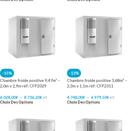
-15%
-13%
Chambre froide positive 9,47m³ –
Chambre froide positive 3,68m³ –
2,0m x 2,9m réf: CFP2029
2,3m x 1,1m réf: CFP2311
6 028,00
€
–
8 736,20
€
4 748,00
€
–
6 979,50
€
HT.
HT.
Choix Des Options
Choix Des Options