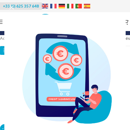
+33 (0) 625 357 648
Categories
Accueil
/
Produits identifiés “positive”
21 résultats affichés
Catégories des produits
-15%
-13%