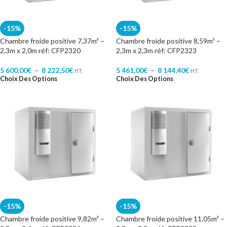
-15%
-15%
Chambre froide positive 7,37m³ –
Chambre froide positive 8,59m³ –
2,3m x 2,0m réf: CFP2320
2,3m x 2,3m réf: CFP2323
5 600,00
€
–
8 222,50
€
5 461,00
€
–
8 144,40
€
HT.
HT.
Choix Des Options
Choix Des Options
-15%
-15%
Chambre froide positive 9,82m³ –
Chambre froide positive 11,05m³ –