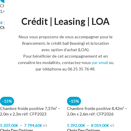
Chambre froide négative 2,1m³ –
Chambre froide positive 2,1m³ –
1,4 m x 1,1m réf: CFN1411
1,4 m x 1,1m réf: CFP1411
Crédit | Leasing | LOA
4 137,10
€
–
5 408,70
€
4 400,00
€
–
5 505,50
€
HT.
HT.
Choix Des Options
Choix Des Options
Nous vous proposons de vous accompagner pour le
financement, le crédit bail (leasing) et la location
avec option d’achat (LOA).
Pour bénéficier de cet accompagnement et en
connaître les modalités, contactez-nous
par email
ou
par téléphone au 06 25 35 76 48.
-15%
-15%
Chambre froide positive 7,37m³ –
Chambre froide positive 8,42m³ –
2,0m x 2,3m réf: CFP2023
2,0m x 2,6m réf: CFP2026
5 207,00
€
–
7 794,60
€
5 392,00
€
–
8 019,00
€
HT.
HT.
Choix Des Options
Choix Des Options