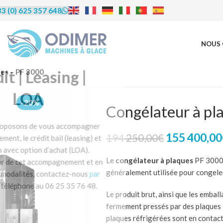
3 (0) 625 357 648
NOUS 
rédit | Leasing |
es – PF 3000
LOA
-20%
Congélateur à pl
us proposons de vous accompagner
155 400,00
194 250,00
€
financement, le crédit bail (leasing) et
ocation avec option d’achat (LOA).
Le
congélateur à plaques
PF 3000 e
éficier de cet accompagnement et en
généralement utilisée pour congeler 
re les modalités, contactez-nous
par
u par téléphone au 06 25 35 76 48.
Le produit brut, ainsi que les embal
fermement pressés par des plaques e
plaques réfrigérées sont en contact