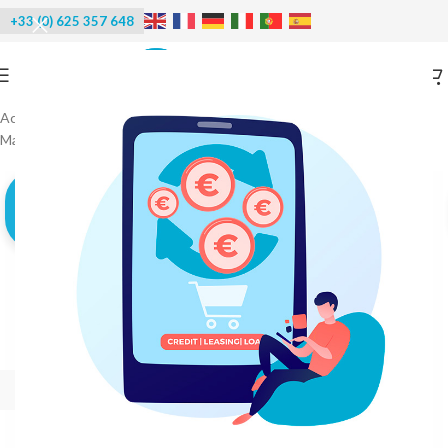
+33 (0) 625 357 648
Accueil
/
Machines à glace
/
Machines conteneurisées
/
Machine à glace en écailles conteneurisée
-20%