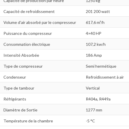
Capacité de production par heure
1250 kg
Capacité de refroidissement
201 200 watt
Volume d’air absorbé par le compresseur
617,6 m³/h
Puissance du compresseur
4×40 HP
Consommation électrique
107,2 kw/h
Intensité Absorbée
186 Amp
Type de compresseur
Semi hermétique
Condenseur
Refroidissement à air
Type de tambour
Vertical
Réfrigérants
R404a, R449a
Diamètre de Sortie
1277 mm
Température de la chambre
-5 °C