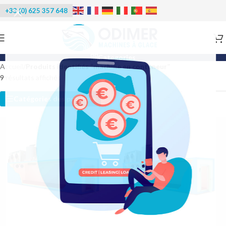
+33 (0) 625 357 648
Categories
Accueil
/
Produits identifiés “machine en conteneur”
9 résultats affichés
Catégories des produits