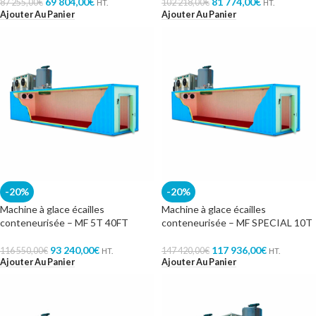
69 804,00
€
81 774,00
€
87 255,00
€
102 218,00
€
HT.
HT.
Ajouter Au Panier
Ajouter Au Panier
-20%
-20%
Machine à glace écailles
Machine à glace écailles
conteneurisée – MF 5T 40FT
conteneurisée – MF SPECIAL 10T
93 240,00
€
117 936,00
€
116 550,00
€
147 420,00
€
HT.
HT.
Ajouter Au Panier
Ajouter Au Panier