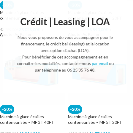
-20%
-20%
Machine à glace écailles
Machine à glace écailles
conteneurisée – MF 1T 10FT
conteneurisée – MF 3T 20FT
Crédit | Leasing | LOA
35 028,00
€
58 590,00
€
43 785,00
€
73 238,00
€
HT.
HT.
Ajouter Au Panier
Ajouter Au Panier
Nous vous proposons de vous accompagner pour le
financement, le crédit bail (leasing) et la location
avec option d’achat (LOA).
Pour bénéficier de cet accompagnement et en
connaître les modalités, contactez-nous
par email
ou
par téléphone au 06 25 35 76 48.
-20%
-20%
Machine à glace écailles
Machine à glace écailles
conteneurisée – MF 3T 40FT
conteneurisée – MF 5T 20FT