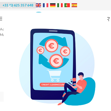
+33 (0) 625 357 648
Accueil
/
Machines à glace
/
Machines FUNK
/
Machine SPLIT avec groupe déporté - FRV 120 à FRV 6000
-20%
PRIX DIRECT USINE