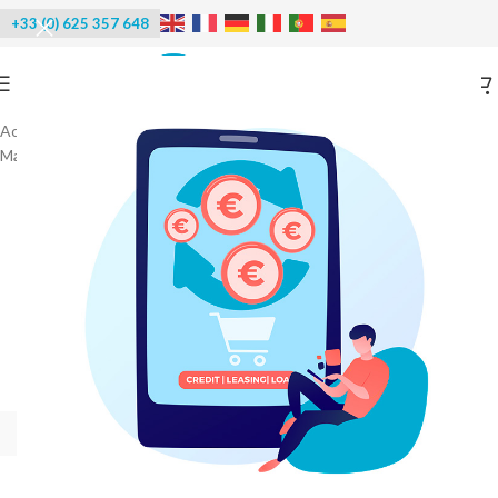
+33 (0) 625 357 648
Accueil
/
Machines à glace
/
Machines FUNK
/
Machine SPLIT avec groupe déporté - FRV 120 à FRV 6000
-10%
PRIX DIRECT USINE