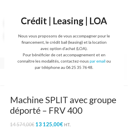
Crédit | Leasing | LOA
Voir la vidéo
Agrandir l'image
Nous vous proposons de vous accompagner pour le
financement, le crédit bail (leasing) et la location
avec option d’achat (LOA).
Pour bénéficier de cet accompagnement et en
connaître les modalités, contactez-nous
par email
ou
par téléphone au 06 25 35 76 48.
Machine SPLIT avec groupe
déporté – FRV 400
13 125,00
€
14 574,00
€
HT.