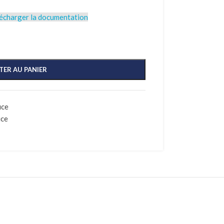
écharger la documentation
TER AU PANIER
uce
uce