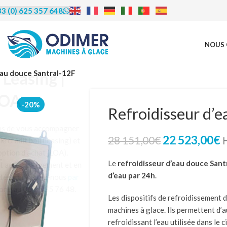
3 (0) 625 357 648
NOUS 
rédit | Leasing |
eau douce Santral-12F
LOA
-20%
Refroidisseur d’
us proposons de vous accompagner
22 523,00
€
28 151,00
€
financement, le crédit bail (leasing) et
ocation avec option d’achat (LOA).
Le
refroidisseur d’eau douce Sant
éficier de cet accompagnement et en
d’eau par 24h
.
re les modalités, contactez-nous
par
u par téléphone au 06 25 35 76 48.
Les dispositifs de refroidissement 
machines à glace. Ils permettent d’a
refroidissant l’eau utilisée dans le c