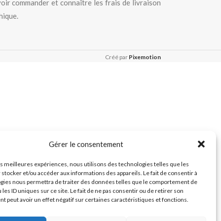
oir commander et connaître les frais de livraison
hique.
Créé par
Pixemotion
Gérer le consentement
les meilleures expériences, nous utilisons des technologies telles que les
 stocker et/ou accéder aux informations des appareils. Le fait de consentir à
gies nous permettra de traiter des données telles que le comportement de
 les ID uniques sur ce site. Le fait de ne pas consentir ou de retirer son
 peut avoir un effet négatif sur certaines caractéristiques et fonctions.