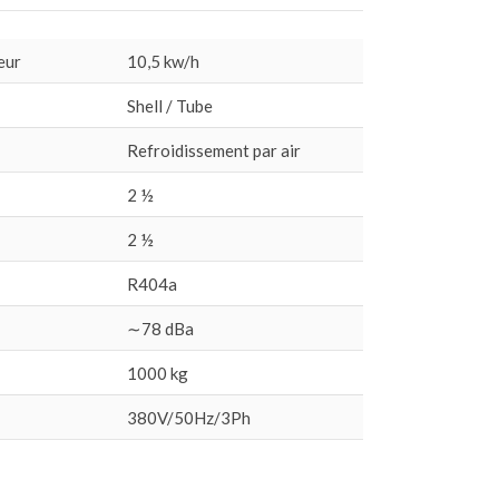
eur
10,5 kw/h
Shell / Tube
Refroidissement par air
2 ½
2 ½
R404a
∼78 dBa
1000 kg
380V/50Hz/3Ph