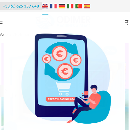
+33 (0) 625 357 648
Accueil
/
Réfrigération
/
Surgélateur
-20%
Agrandir l'image