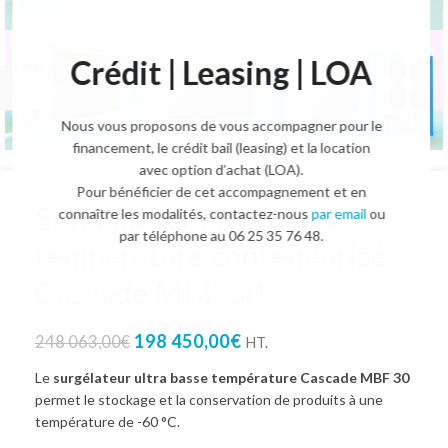
Crédit | Leasing | LOA
Nous vous proposons de vous accompagner pour le
financement, le crédit bail (leasing) et la location
avec option d’achat (LOA).
Pour bénéficier de cet accompagnement et en
Surgélateur ultra basse
connaître les modalités, contactez-nous
par email
ou
par téléphone au 06 25 35 76 48.
température conteneurisé –
Cascade MBF 30
198 450,00
€
248 063,00
€
HT.
Le
surgélateur ultra basse température Cascade MBF 30
permet le stockage et la conservation de produits à une
température de -60 °C.