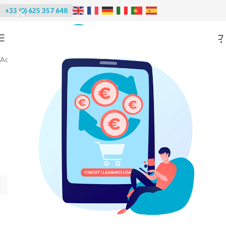
+33 (0) 625 357 648
Accueil
/
Meubles inox
/
Meubles inox avec portes / tiroirs
-30%