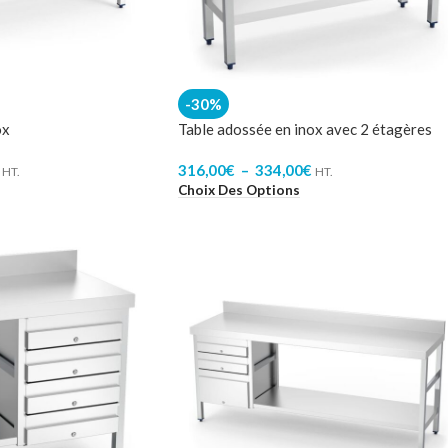
-30%
ox
Table adossée en inox avec 2 étagères
316,00
€
–
334,00
€
HT.
HT.
Choix Des Options