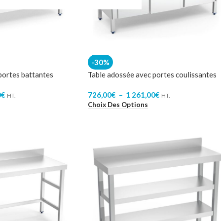
-30%
portes battantes
Table adossée avec portes coulissantes
0
€
726,00
€
–
1 261,00
€
HT.
HT.
Choix Des Options