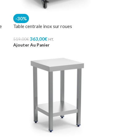
-30%
e
Table centrale inox sur roues
363,00
€
519,00
€
HT.
Ajouter Au Panier