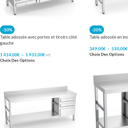
-30%
-30%
Table adossée avec portes et tiroirs côté
Table adossée en in
gauche
349,00
€
–
530,00
€
Choix Des Options
1 414,00
€
–
1 933,00
€
HT.
Choix Des Options