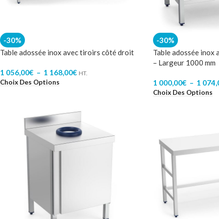
-30%
-30%
Table adossée inox avec tiroirs côté droit
Table adossée inox a
– Largeur 1000 mm
1 056,00
€
–
1 168,00
€
HT.
Choix Des Options
1 000,00
€
–
1 074,
Choix Des Options