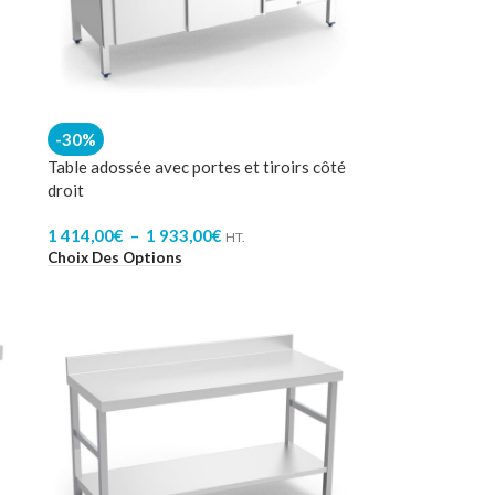
-30%
Table adossée avec portes et tiroirs côté
droit
1 414,00
€
–
1 933,00
€
HT.
Choix Des Options