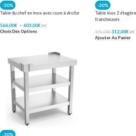
-30%
-30%
Table du chef en inox avec cuve à droite
Table inox 2 étagère
trancheuses
566,00
€
–
603,00
€
HT.
Choix Des Options
312,00
€
445,00
€
HT.
Ajouter Au Panier
-30%