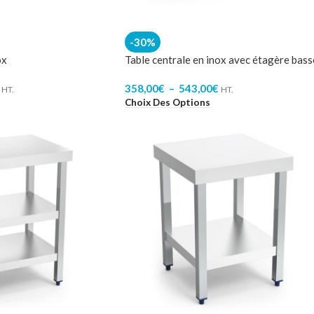
-30%
ox
Table centrale en inox avec étagère bass
358,00
€
–
543,00
€
HT.
HT.
Choix Des Options