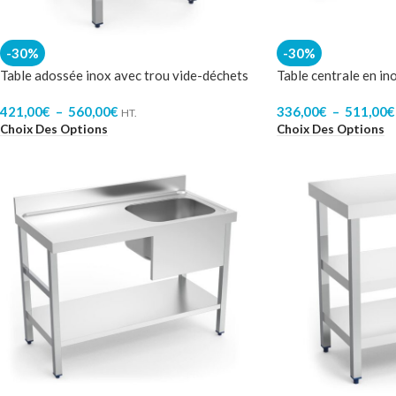
-30%
-30%
Table adossée inox avec trou vide-déchets
Table centrale en in
421,00
€
–
560,00
€
336,00
€
–
511,00
€
HT.
Choix Des Options
Choix Des Options