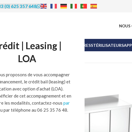
3 (0) 625 357 648
NOUS 
rédit | Leasing |
N
POISSONNERIE
MEUBLES INOX
ACCESSOIRES
STÉRILISATEURS
APP
LOA
us proposons de vous accompagner
financement, le crédit bail (leasing) et
ocation avec option d’achat (LOA).
éficier de cet accompagnement et en
re les modalités, contactez-nous
par
u par téléphone au 06 25 35 76 48.