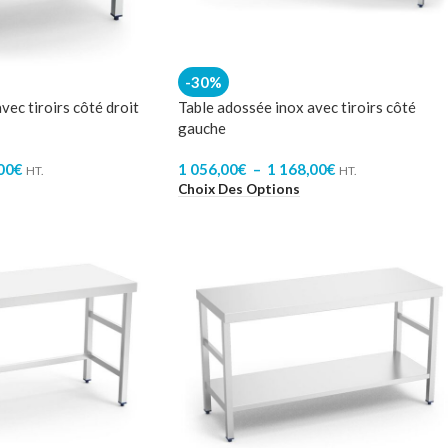
-30%
vec tiroirs côté droit
Table adossée inox avec tiroirs côté
gauche
00
€
1 056,00
€
–
1 168,00
€
HT.
HT.
Choix Des Options