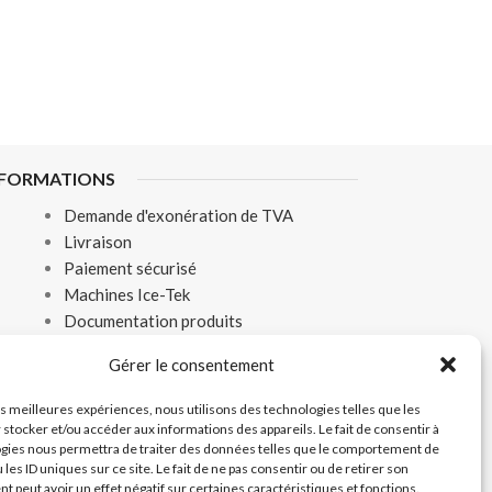
NFORMATIONS
Demande d'exonération de TVA
Livraison
Paiement sécurisé
Machines Ice-Tek
Documentation produits
Gérer le consentement
les meilleures expériences, nous utilisons des technologies telles que les
 stocker et/ou accéder aux informations des appareils. Le fait de consentir à
EPUIS LES DOM-TOM
gies nous permettra de traiter des données telles que le comportement de
 les ID uniques sur ce site. Le fait de ne pas consentir ou de retirer son
 et que vous souhaitez acheter nos produits,
 peut avoir un effet négatif sur certaines caractéristiques et fonctions.