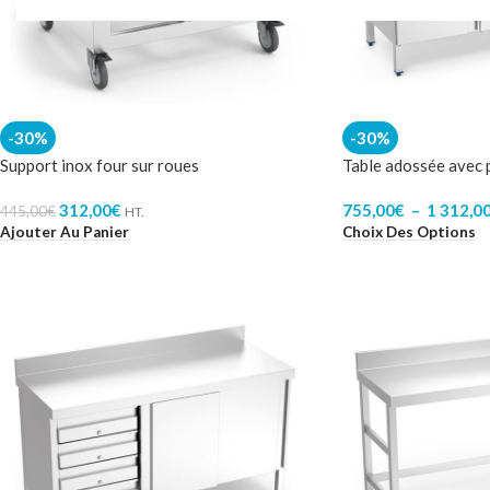
-30%
-30%
Support inox four sur roues
Table adossée avec 
312,00
€
755,00
€
–
1 312,0
445,00
€
HT.
Ajouter Au Panier
Choix Des Options