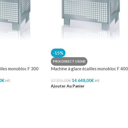
-15%
PRIX DIRECT USINE
illes monobloc F 300
Machine à glace écailles monobloc F 400
0
€
14 648,00
€
17 315,00
€
HT.
HT.
Ajouter Au Panier