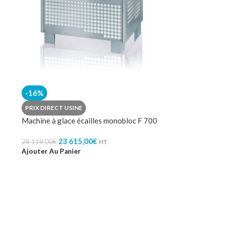
-16%
PRIX DIRECT USINE
Machine à glace écailles monobloc F 700
23 615,00
€
28 119,00
€
HT.
Ajouter Au Panier