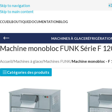
+3
CCUEIL
BOUTIQUE
DOCUMENTATION
BLOG
C
MACHINES À GLACE
RÉFRIGÉRATIO
Machine monobloc FUNK Série F 120
Accueil
/
Machines à glace
/
Machines FUNK
/
Machine monobloc - F 
Nous vo
pour le 
Catégories des produits
la l
Pour bén
connaît
email
o