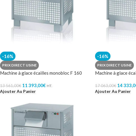
-16%
-16%
PRIX DIRECT USINE
PRIX DIRECT USINE
Machine à glace écailles monobloc F 160
Machine à glace éca
11 393,00
€
14 333,0
13 561,00
€
17 063,00
€
HT.
Ajouter Au Panier
Ajouter Au Panier