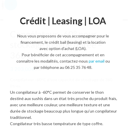
Agrandir l'image
Crédit | Leasing | LOA
Congélateur -60° pour
Nous vous proposons de vous accompagner pour le
stockage longue durée –
financement, le crédit bail (leasing) et la location
avec option d’achat (LOA).
360 L.
Pour bénéficier de cet accompagnement et en
connaître les modalités, contactez-nous
par email
ou
par téléphone au 06 25 35 76 48.
3 203,00
€
HT.
Congélateur -60°C d’une capacité de stockage de 360
litres
.
Un congélateur à -60°C permet de conserver le thon
destiné aux sushis dans un état très proche du produit frais,
avec une meilleure couleur, une meilleure texture et une
durée de stockage beaucoup plus longue qu’un congélateur
traditionnel.
Congélateur très basse température de type coffre.