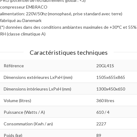
PRG (potentiel de réchauffement global : <3)
compresseur EMBRACO
alimentation: 220V/50hz (monophasé, prise standard avec terre)
fabriqué au Danemark
​(*) données dans des conditions ambiantes maximales de +30°C et 55%
RH (classe climatique A)
Caractéristiques techniques
Référence
20GL41S
Dimensions extérieures LxPxH (mm)
1505x655x865
Dimensions intérieures LxPxH (mm)
1300x450x650
Volume (litres)
360 litres
Puissance (Watts / A)
610 / 4
Consommation (Kwh / an)
2227
Poids (kg)
89