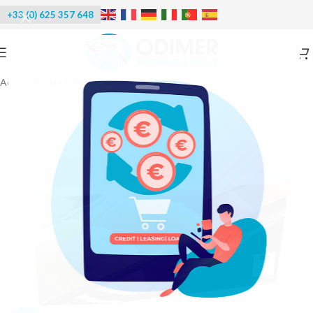
+33 (0) 625 357 648
Accueil
/
Réfrigération
/
Congélateurs -60°