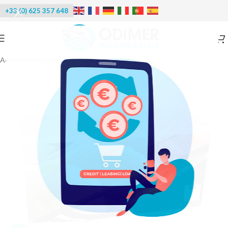
+33 (0) 625 357 648
Accueil
/
Réfrigération
/
Congélateurs -60°