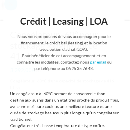
Agrandir l'image
Crédit | Leasing | LOA
Congélateur -60° pour
Nous vous proposons de vous accompagner pour le
stockage longue durée –
financement, le crédit bail (leasing) et la location
avec option d’achat (LOA).
416 L.
Pour bénéficier de cet accompagnement et en
connaître les modalités, contactez-nous
par email
ou
par téléphone au 06 25 35 76 48.
3 392,00
€
HT.
Congélateur -60°C d’une capacité de stockage de 416
litres
.
Un congélateur à -60°C permet de conserver le thon
destiné aux sushis dans un état très proche du produit frais,
avec une meilleure couleur, une meilleure texture et une
durée de stockage beaucoup plus longue qu’un congélateur
traditionnel.
Congélateur très basse température de type coffre.