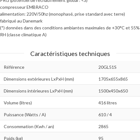
PRG (potentiel de réchauffement global : <3)
compresseur EMBRACO
alimentation: 220V/50hz (monophasé, prise standard avec terre)
fabriqué au Danemark
​(*) données dans des conditions ambiantes maximales de +30°C et 55%
RH (classe climatique A)
Caractéristiques techniques
Référence
20GL51S
Dimensions extérieures LxPxH (mm)
1705x655x865
Dimensions intérieures LxPxH (mm)
1500x450x650
Volume (litres)
416 litres
Puissance (Watts / A)
610 / 4
Consommation (Kwh / an)
2865
Poids (kg)
95