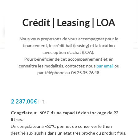
Crédit | Leasing | LOA
Agrandir l'image
Nous vous proposons de vous accompagner pour le
financement, le crédit bail (leasing) et la location
avec option d’achat (LOA).
Pour bénéficier de cet accompagnement et en
Congélateur -60° pour
connaître les modalités, contactez-nous
par email
ou
stockage longue durée – 92
par téléphone au 06 25 35 76 48.
L.
2 237,00
€
HT.
Congélateur -60°C d’une capacité de stockage de 92
litres
.
Un congélateur à -60°C permet de conserver le thon
destiné aux sushis dans un état très proche du produit frais,