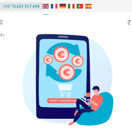
+33 (0) 625 357 648
Accueil
/
Réfrigération
/
Congélateurs -60°