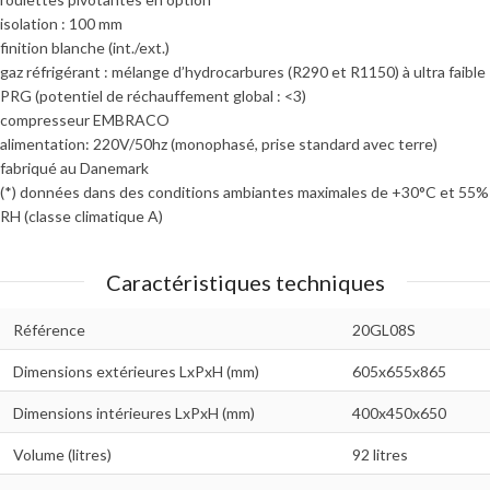
isolation : 100 mm
finition blanche (int./ext.)
gaz réfrigérant : mélange d’hydrocarbures (R290 et R1150) à ultra faible
PRG (potentiel de réchauffement global : <3)
compresseur EMBRACO
alimentation: 220V/50hz (monophasé, prise standard avec terre)
fabriqué au Danemark
​(*) données dans des conditions ambiantes maximales de +30°C et 55%
RH (classe climatique A)
Caractéristiques techniques
Référence
20GL08S
Dimensions extérieures LxPxH (mm)
605x655x865
Dimensions intérieures LxPxH (mm)
400x450x650
Volume (litres)
92 litres