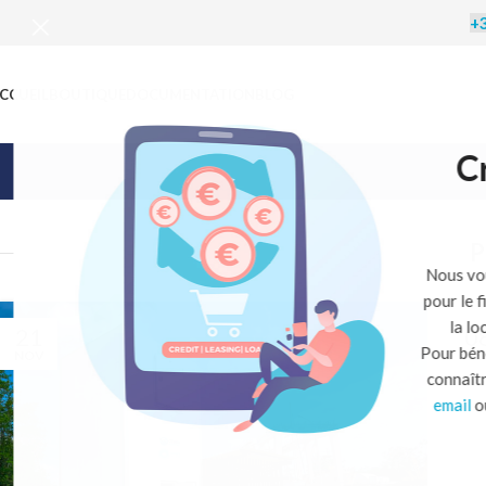
+3
CCUEIL
BOUTIQUE
DOCUMENTATION
BLOG
C
P
Nous vo
pour le 
la l
21
0
Pour bén
NOV
SE
connaît
email
o