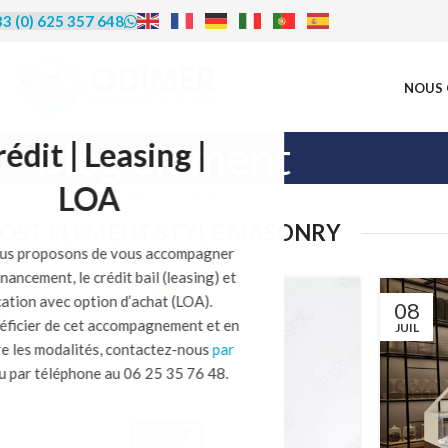
3 (0) 625 357 648
NOUS 
Blog element
rédit | Leasing |
LOA
XTEMOS ELEMENT
OST ELEMENT STYLE MASONRY
us proposons de vous accompagner
financement, le crédit bail (leasing) et
ocation avec option d’achat (LOA).
8
08
éficier de cet accompagnement et en
P
JUIL
re les modalités, contactez-nous
par
u par téléphone au 06 25 35 76 48.