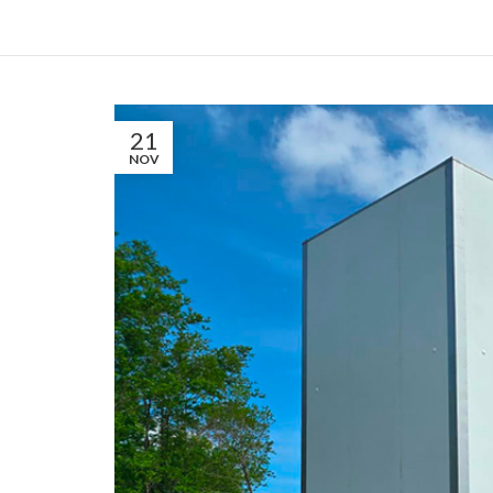
21
NOV