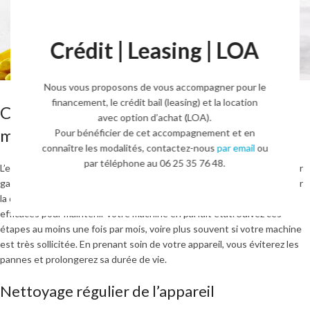
Crédit | Leasing | LOA
Nous vous proposons de vous accompagner pour le
financement, le crédit bail (leasing) et la location
Comment entretenir et nettoyer une
avec option d’achat (LOA).
machine à glaçons ?
Pour bénéficier de cet accompagnement et en
connaître les modalités, contactez-nous
par email
ou
par téléphone au 06 25 35 76 48.
L’entretien et le nettoyage d’une machine à glaçons est essentiel pour
garantir son bon fonctionnement, prolonger sa durée de vie et assurer
la qualité des glaçons produits. Voici quelques conseils simples et
efficaces pour maintenir votre machine en parfait état. Suivez ces
étapes au moins une fois par mois, voire plus souvent si votre machine
est très sollicitée. En prenant soin de votre appareil, vous éviterez les
pannes et prolongerez sa durée de vie.
Nettoyage régulier de l’appareil