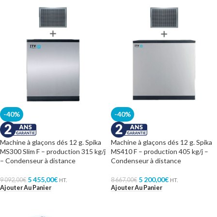
-40%
-40%
Machine à glaçons dés 12 g. Spika
Machine à glaçons dés 12 g. Spika
MS300 Slim F – production 315 kg/j
MS410 F – production 405 kg/j –
– Condenseur à distance
Condenseur à distance
5 455,00
€
5 200,00
€
9 092,00
€
8 667,00
€
HT.
HT.
Ajouter Au Panier
Ajouter Au Panier