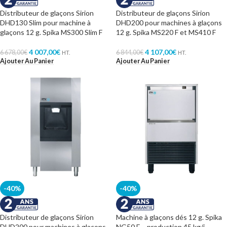
Distributeur de glaçons Sirion
Distributeur de glaçons Sirion
DHD130 Slim pour machine à
DHD200 pour machines à glaçons
glaçons 12 g. Spika MS300 Slim F
12 g. Spika MS220 F et MS410 F
4 007,00
€
4 107,00
€
6 678,00
€
6 844,00
€
HT.
HT.
Ajouter Au Panier
Ajouter Au Panier
-40%
-40%
Distributeur de glaçons Sirion
Machine à glaçons dés 12 g. Spika
DHD200 pour machines à glaçons
NG50 F – production 45 kg/j –