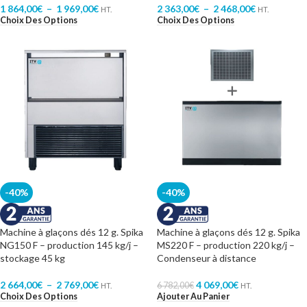
1 864,00
€
–
1 969,00
€
2 363,00
€
–
2 468,00
€
HT.
HT.
Choix Des Options
Choix Des Options
-40%
-40%
Machine à glaçons dés 12 g. Spika
Machine à glaçons dés 12 g. Spika
NG150 F – production 145 kg/j –
MS220 F – production 220 kg/j –
stockage 45 kg
Condenseur à distance
2 664,00
€
–
2 769,00
€
4 069,00
€
6 782,00
€
HT.
HT.
Choix Des Options
Ajouter Au Panier