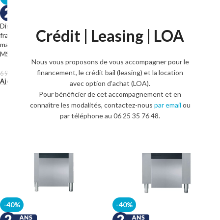
Distributeur de glaçons et eau
Distributeur de glaçons et eau
Crédit | Leasing | LOA
fraîche Sirion DHD130 Slim W pour
fraîche Sirion DHD200 W pour
machine à glaçons 12 g. Spika
machines à glaçons 12 g. Spika
MS300 Slim F
MS220 F et MS410 F
Nous vous proposons de vous accompagner pour le
financement, le crédit bail (leasing) et la location
4 142,00
€
4 192,00
€
6 903,00
€
6 986,00
€
HT.
HT.
Ajouter Au Panier
Ajouter Au Panier
avec option d’achat (LOA).
Pour bénéficier de cet accompagnement et en
connaître les modalités, contactez-nous
par email
ou
par téléphone au 06 25 35 76 48.
-40%
-40%