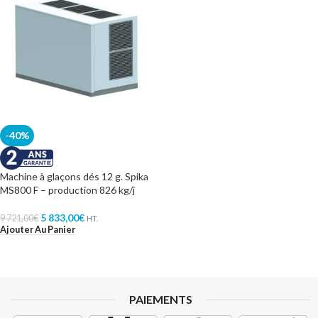
-40%
Machine à glaçons dés 12 g. Spika
MS800 F – production 826 kg/j
5 833,00
€
9 721,00
€
HT.
Ajouter Au Panier
PAIEMENTS