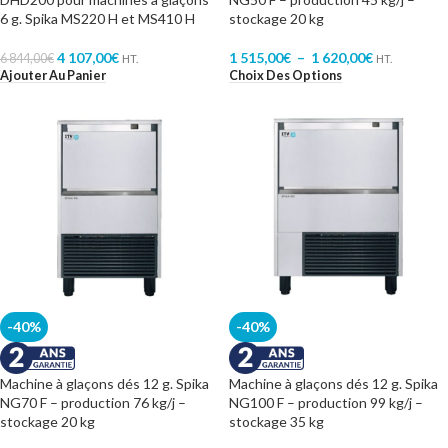
6 g. Spika MS220 H et MS410 H
stockage 20 kg
4 107,00
€
1 515,00
€
–
1 620,00
€
6 844,00
€
HT.
HT.
Ajouter Au Panier
Choix Des Options
-40%
-40%
Machine à glaçons dés 12 g. Spika
Machine à glaçons dés 12 g. Spika
NG70 F – production 76 kg/j –
NG100 F – production 99 kg/j –
stockage 20 kg
stockage 35 kg