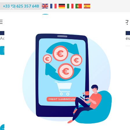
+33 (0) 625 357 648
Categories
Accueil
/
Produits identifiés “Glaçons dés”
13 résultats affichés
Catégories des produits
-40%
-40%