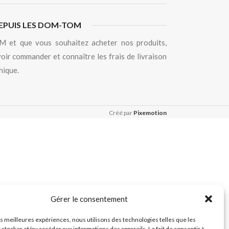
EPUIS LES DOM-TOM
 et que vous souhaitez acheter nos produits,
oir commander et connaître les frais de livraison
hique.
Créé par
Pixemotion
Gérer le consentement
les meilleures expériences, nous utilisons des technologies telles que les
 stocker et/ou accéder aux informations des appareils. Le fait de consentir à