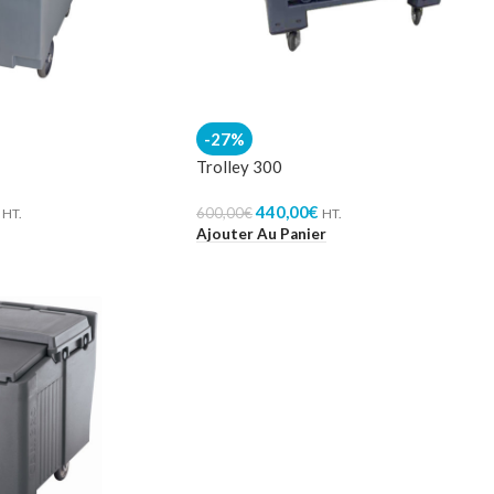
-27%
Trolley 300
440,00
€
600,00
€
HT.
HT.
Ajouter Au Panier