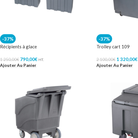
-37%
-37%
Récipients à glace
Trolley cart 109
790,00
€
1 320,00
€
1 250,00
€
2 100,00
€
HT.
Ajouter Au Panier
Ajouter Au Panier