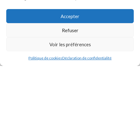
ACHAT DEPUIS LES DOM-TOM
Si vous résidez dans les DOM-TOM et que vous souhaitez acheter
Accepter
nos produits, veuillez
nous contacter
afin de pouvoir commander et
Refuser
connaître les frais de livraison spécifiques à votre secteur
géographique.
Voir les préférences
Politique de cookies
Déclaration de confidentialité
ODIMER
2024 - Tous droits réservés
Créé par
Pixemotion